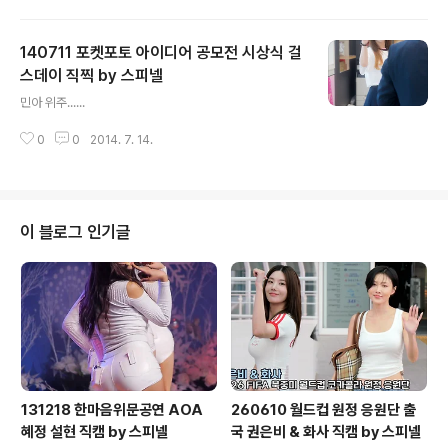
140711 포켓포토 아이디어 공모전 시상식 걸
스데이 직찍 by 스피넬
글 내용
민아 위주......
0
0
2014. 7. 14.
이 블로그 인기글
131218 한마음위문공연 AOA
260610 월드컵 원정 응원단 출
혜정 설현 직캠 by 스피넬
국 권은비 & 화사 직캠 by 스피넬