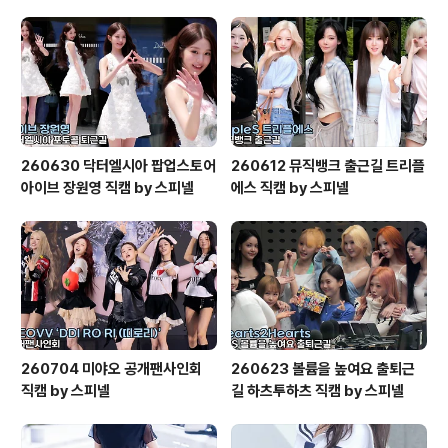
260630 닥터엘시아 팝업스토어
260612 뮤직뱅크 출근길 트리플
아이브 장원영 직캠 by 스피넬
에스 직캠 by 스피넬
260704 미야오 공개팬사인회
260623 볼륨을 높여요 출퇴근
직캠 by 스피넬
길 하츠투하츠 직캠 by 스피넬