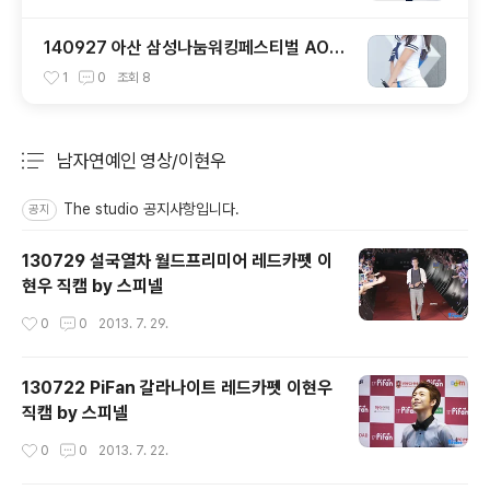
140927 아산 삼성나눔워킹페스티벌 AOA
설현 직캠
1
0
조회
8
남자연예인 영상/이현우
분류 전체보기
주요 글 목록
The studio 공지사항입니다.
공지
130729 설국열차 월드프리미어 레드카펫 이
현우 직캠 by 스피넬
작성시간
0
0
2013. 7. 29.
130722 PiFan 갈라나이트 레드카펫 이현우
직캠 by 스피넬
작성시간
0
0
2013. 7. 22.