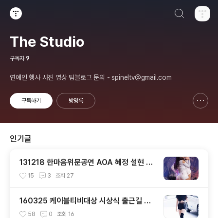
검색하기
티스토리
The Studio
구독자
9
연예인 행사 사진 영상 팀블로그 문의 - spineltv@gmail.com
구독하기
방명록
신고하기 레이어
열기
인기글
131218 한마음위문공연 AOA 혜정 설현 직
캠 by 스피넬
15
3
조회
27
160325 케이블티비대상 시상식 출근길 트
와이스 직찍 by 스피넬
58
0
조회
16