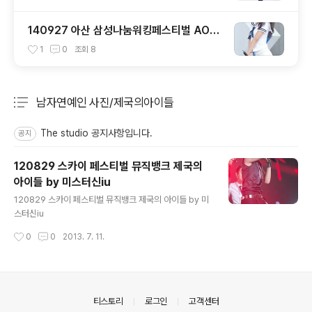
140927 아산 삼성나눔워킹페스티벌 AOA
설현 직캠
1
0
조회
8
남자연예인 사진/제국의아이들
분류 전체보기
주요 글 목록
The studio 공지사항입니다.
공지
120829 스카이 페스티벌 뮤직뱅크 제국의
아이들 by 미스터신iu
글 내용
120829 스카이 페스티벌 뮤직뱅크 제국의 아이들 by 미
스터신iu
작성시간
0
0
2013. 7. 11.
의안내
티스토리
로그인
고객센터