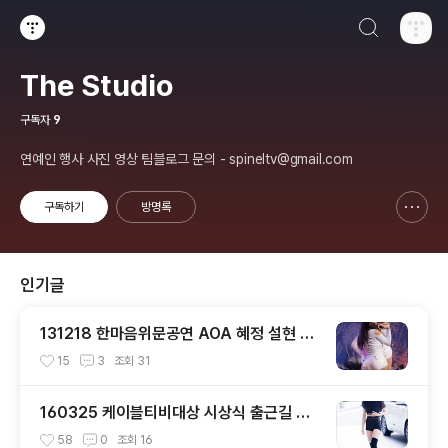
검색하기
티스토리
The Studio
구독자
9
연예인 행사 사진 영상 팀블로그 문의 - spineltv@gmail.com
구독하기
방명록
신고하기 레이어
열기
인기글
131218 한마음위문공연 AOA 혜정 설현 직
캠 by 스피넬
15
3
조회
31
160325 케이블티비대상 시상식 출근길 트
와이스 직찍 by 스피넬
58
0
조회
16