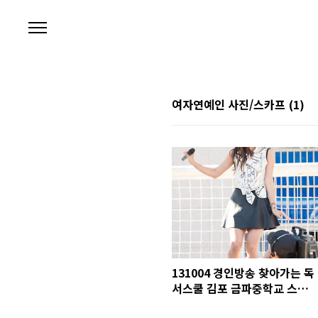
본문 바로가기
여자연예인 사진/스카프
(1)
131004 경인방송 찾아가는 독
서스쿨 김포 금파중학교 스카
프(SKARF) 타샤 직찍