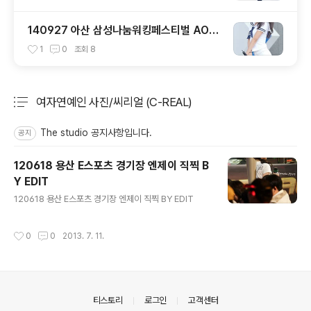
140927 아산 삼성나눔워킹페스티벌 AOA
설현 직캠
1
0
조회
8
여자연예인 사진/씨리얼 (C-REAL)
분류 전체보기
주요 글 목록
The studio 공지사항입니다.
공지
120618 용산 E스포츠 경기장 엔제이 직찍 B
Y EDIT
글 내용
120618 용산 E스포츠 경기장 엔제이 직찍 BY EDIT
작성시간
0
0
2013. 7. 11.
의안내
티스토리
로그인
고객센터