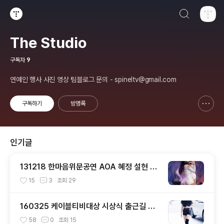
검색하기
티스토리
The Studio
구독자
9
연예인 행사 사진 영상 팀블로그 문의 - spineltv@gmail.com
구독하기
방명록
신고하기 레이어
열기
인기글
131218 한마음위문공연 AOA 혜정 설현 직
캠 by 스피넬
15
3
조회
29
160325 케이블티비대상 시상식 출근길 트
와이스 직찍 by 스피넬
58
0
조회
15