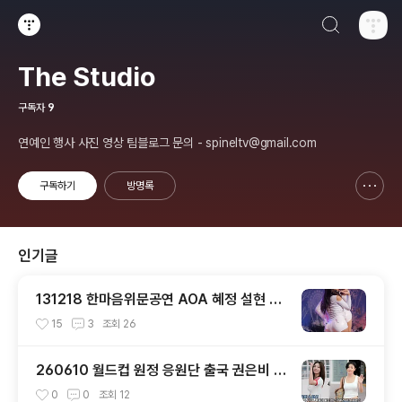
검색하기
티스토리
The Studio
구독자
9
연예인 행사 사진 영상 팀블로그 문의 - spineltv@gmail.com
구독하기
방명록
신고하기 레이어
열기
인기글
131218 한마음위문공연 AOA 혜정 설현 직
캠 by 스피넬
15
3
조회
26
260610 월드컵 원정 응원단 출국 권은비 &
화사 직캠 by 스피넬
0
0
조회
12