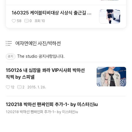
160325 케이블티비대상 시상식 출근길 트
와이스 직찍 by 스피넬
58
0
조회
10
여자연예인 사진/박하선
분류 전체보기
주요 글 목록
The studio 공지사항입니다.
공지
150126 내 심장을 쏴라 VIP시사회 박하선
직찍 by 스피넬
작성시간
12
2
2015. 1. 26.
120218 박하선 팬싸인회 추가-1- by 미스터신iu
글 내용
120218 박하선 팬싸인회 추가-1- by 미스터신iu
작성시간