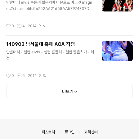
단발머리 elvis 흔들려 짧은치마 다운로드 마그넷 magn
=udp%3a%2f%2ftracker.openbittorrent.com%3
et:?xt=urn:btih:56752A621668AA5F974F37D61
a80%2fannounce&tr=udp%3a%2f%2ftracker.p
A71663AC08EFF03&dn=140905%20%ed%9
ublicbt.com%3a80%2fannounce&ws=http%3
5%9c%ec%b2%b4%eb%8c%80%20%ec%b
a%2f%2fremote.utorrent.com%2ftalon%2fsee
작성시간
0
4
2014. 9. 6.
6%95%ec%a0%9c%20aoa%20%ec%84%a4%
d%2f24647..
ed%98%84%20%ec%a7%81%ec%ba%a0%20
by%20%ec%83%81%eb%af%b8&tr=udp%3a%
140902 남서울대 축제 AOA 직캠
2f%2ftracker.openbittorrent.com%3a80%2fann
글 내용
ounce&tr=udp%3a%2f%2ftracker.publicbt.co
단발머리 - 설현 elvis - 설현 흔들려 - 설현 짧은치마 - 혜
m%3a80%2fannounce&ws=http%3a%2f%2fre
정
mote.utorrent.com%2ftalon%2fseed%2f24647
33320..
작성시간
0
5
2014. 9. 3.
더보기
의안내
티스토리
로그인
고객센터