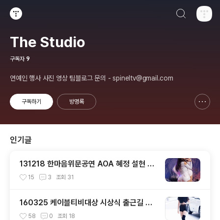
검색하기
티스토리
The Studio
구독자
9
연예인 행사 사진 영상 팀블로그 문의 - spineltv@gmail.com
구독하기
방명록
신고하기 레이어
열기
인기글
131218 한마음위문공연 AOA 혜정 설현 직
캠 by 스피넬
15
3
조회
31
160325 케이블티비대상 시상식 출근길 트
와이스 직찍 by 스피넬
58
0
조회
18