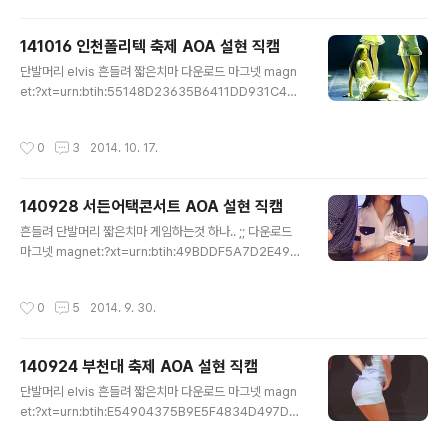
141016 인천폴리텍 축제 AOA 설현 직캠
글 내용
단발머리 elvis 흔들려 짧은치마 다운로드 마그넷 magn
et:?xt=urn:btih:55148D23635B6411DD931C464
CEB47DF9D63723C&dn=141016%20%ec%9
d%b8%ec%b2%9c%ed%8f%b4%eb%a6%ac%
작성시간
0
3
2014. 10. 17.
ed%85%8d%20aoa%20%ec%84%a4%ed%9
8%84%20%ec%a7%81%ec%ba%a0%20by%2
0%ec%83%81%eb%af%b8&tr=udp%3a%2f%2f
140928 서든어택콘서트 AOA 설현 직캠
tracker.openbittorrent.com%3a80%2fannounce
글 내용
&tr=udp%3a%2f%2ftracker.publicbt.com%3a8
흔들려 단발머리 짧은치마 게임하는것 하나.. ;; 다운로드
0%2fannounce&ws=http%3a%2f%2fremote.uto
마그넷 magnet:?xt=urn:btih:49BDDF5A7D2E495
rrent.com%2ftalon%2fseed%2f2464733320%
FC28B829BB9DFA7E20354FB80&dn=14092
2f..
8%20%ec%84%9c%eb%93%a0%ec%96%b
작성시간
0
5
2014. 9. 30.
4%ed%83%9d%ec%bd%98%ec%84%9c%e
d%8a%b8%20aoa%20%ec%84%a4%ed%98%
84%20%ec%a7%81%ec%ba%a0%20by%20%
140924 부천대 축제 AOA 설현 직캠
ec%83%81%eb%af%b8&tr=udp%3a%2f%2ftra
글 내용
cker.openbittorrent.com%3a80%2fannounce&t
단발머리 elvis 흔들려 짧은치마 다운로드 마그넷 magn
r=udp%3a%2f%2ftracker.publicbt.com%3a80%
et:?xt=urn:btih:E54904375B9E5F4834D497D0
2fannounce&ws=http%3a%2f%2fremote.utorre
019F9B99CEB00617&dn=140924%20%eb%b