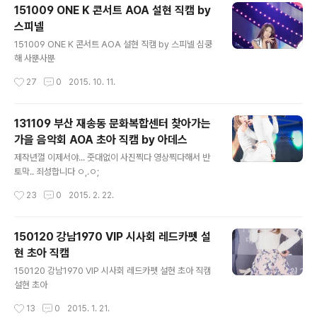
151009 ONE K 콘서트 AOA 설현 직캠 by
스피넬
글 내용
151009 ONE K 콘서트 AOA 설현 직캠 by 스피넬 심쿵
해 사뿐사뿐
작성시간
27
0
2015. 10. 11.
131109 부산 재송동 문화복합센터 찾아가는
가을 음악회 AOA 초아 직캠 by 아데스
글 내용
제작년껄 이제서야... 줏대없이 사진찍다 영상찍다해서 반
토막.. 죄성합니다 ㅇ,.ㅇ;
작성시간
23
0
2015. 2. 22.
150120 강남1970 VIP 시사회 레드카펫 설
현 초아 직캠
글 내용
150120 강남1970 VIP 시사회 레드카펫 설현 초아 직캠
설현 초아
작성시간
13
0
2015. 1. 21.