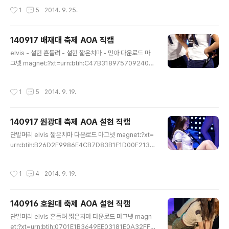
nt.com%2fta..
6%80%ec%b2%9c%eb%8c%80%20aoa%20%
작성시간
1
5
2014. 9. 25.
ec%84%a4%ed%98%84%20%ec%a7%81%e
c%ba%a0%20by%ec%83%81%eb%af%b8&tr=
udp%3a%2f%2ftracker.openbittorrent.com%3a
140917 배재대 축제 AOA 직캠
80%2fannounce&tr=udp%3a%2f%2ftracker.pu
글 내용
blicbt.com%3a80%2fannounce&ws=http%3a%
elvis - 설현 흔들려 - 설현 짧은치마 - 민아 다운로드 마
2f%2fremote.utorrent.com%2ftalon%2fseed%2
그넷 magnet:?xt=urn:btih:C47B318975709240C
f2464733320%2fcontent%2f330979f3
A59975B7468183E0D730F45&dn=140917%2
0%eb%b0%b0%ec%9e%ac%eb%8c%80%2
작성시간
1
5
2014. 9. 19.
0%ec%b6%95%ec%a0%9c%20aoa%20%ec%
a7%81%ec%ba%a0%20by%20%ec%83%81%e
b%af%b8&tr=udp%3a%2f%2ftracker.openbitto
140917 원광대 축제 AOA 설현 직캠
rrent.com%3a80%2fannounce&tr=udp%3a%2
글 내용
f%2ftracker.publicbt.com%3a80%2fannounce&
단발머리 elvis 짧은치마 다운로드 마그넷 magnet:?xt=
ws=http%3a%2f%2fremote.utorrent.com%2ftal
urn:btih:B26D2F9986E4CB7D83B1F1D00F213A
on%2fseed%2f2464733320%2fcontent%..
D6F3FEBB2A&dn=140917%20%ec%9b%90%e
a%b4%91%eb%8c%80%20%ec%b6%95%ec%
작성시간
1
4
2014. 9. 19.
a0%9c%20aoa%20%ec%a7%81%ec%ba%a0%
20by%20%ec%83%81%eb%af%b8&tr=udp%3
a%2f%2ftracker.openbittorrent.com%3a80%2f
140916 호원대 축제 AOA 설현 직캠
announce&tr=udp%3a%2f%2ftracker.publicbt.c
글 내용
om%3a80%2fannounce&ws=http%3a%2f%2fre
단발머리 elvis 흔들려 짧은치마 다운로드 마그넷 magn
mote.utorrent.com%2ftalon%2fseed%2f24647
et:?xt=urn:btih:0701E1B3649EE03181E0A32FFD