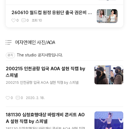
260610 월드컵 원정 응원단 출국 권은비 &
화사 직캠 by 스피넬
0
0
조회
10
여자연예인 사진/AOA
분류 전체보기
주요 글 목록
The studio 공지사항입니다.
공지
200215 인천공항 입국 AOA 설현 직캠 by
스피넬
글 내용
200215 인천공항 입국 AOA 설현 직캠 by 스피넬
작성시간
0
0
2020. 2. 18.
181130 심청효행대상 바람개비 콘서트 AO
A 설현 직캠 by 스피넬
글 내용
181130 심청효행대상 바람개비 콘서트 AOA 설현 직캠