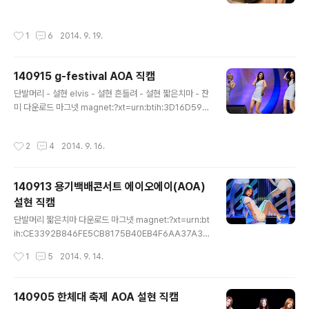
33320%2fcontent%2f3b4f0ec4
A8F9793F455E4B&dn=140916%20%ed%98%
b8%ec%9b%90%eb%8c%80%20%ec%b6%9
작성시간
1
6
2014. 9. 19.
5%ec%a0%9c%20aoa%20%ec%84%a4%ed%
98%84%20%ec%a7%81%ec%ba%a0%20by%
20%ec%83%81%eb%af%b8&tr=udp%3a%2f%
140915 g-festival AOA 직캠
2ftracker.openbittorrent.com%3a80%2fannoun
글 내용
ce&tr=udp%3a%2f%2ftracker.publicbt.com%3a
단발머리 - 설현 elvis - 설현 흔들려 - 설현 짧은치마 - 찬
80%2fannounce&ws=http%3a%2f%2fremote.ut
미 다운로드 마그넷 magnet:?xt=urn:btih:3D16D59F
orrent.com%2ftalon%2fseed%2f2464733320..
1EDA3824668C1341BBFA59996725A07A&dn=
140915%20AOA%20%ec%a7%81%ec%ba%a
작성시간
2
4
2014. 9. 16.
0%20by%20%ec%83%81%eb%af%b8&tr=ud
p%3a%2f%2ftracker.openbittorrent.com%3a8
0%2fannounce&tr=udp%3a%2f%2ftracker.publi
140913 용기백배콘서트 에이오에이(AOA)
cbt.com%3a80%2fannounce&ws=http%3a%2
설현 직캠
f%2fremote.utorrent.com%2ftalon%2fseed%2f
글 내용
2464733320%2fcontent%2fc43c2d14
단발머리 짧은치마 다운로드 마그넷 magnet:?xt=urn:bt
ih:CE3392B846FE5CB8175B40EB4F6AA37A36
A83939&dn=140913%20%ec%9a%a9%ea%b
작성시간
1
5
2014. 9. 14.
8%b0%eb%b0%b1%eb%b0%b0%ec%bd%9
8%ec%84%9c%ed%8a%b8%20AOA%20%e
c%84%a4%ed%98%84%20%ec%a7%81%ec%
140905 한체대 축제 AOA 설현 직캠
ba%a0%20by%20%ec%83%81%eb%af%b8&tr
글 내용