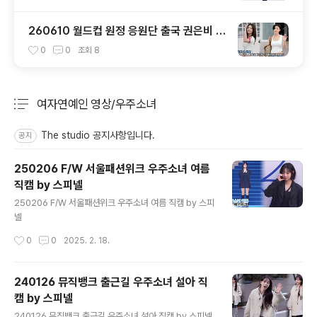
260610 월드컵 원정 응원단 출국 권은비 &
화사 직캠 by 스피넬
0
0
조회
8
여자연예인 영상/우주소녀
분류 전체보기
주요 글 목록
The studio 공지사항입니다.
공지
250206 F/W 서울패션위크 우주소녀 여름
직캠 by 스피넬
글 내용
250206 F/W 서울패션위크 우주소녀 여름 직캠 by 스피
넬
작성시간
0
0
2025. 2. 18.
240126 뮤직뱅크 출근길 우주소녀 설아 직
캠 by 스피넬
글 내용
240126 뮤직뱅크 출근길 우주소녀 설아 직캠 by 스피넬