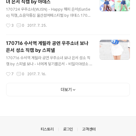
녀 은서 직캠 by 아데스
글 내용
170724 우주소녀(WJSN) - Happy 해피 은서(EunSe
o) 직캠_쇼음악중심 울산섬머페스티벌 by 아데스 17072
4 우주소녀(WJSN) - 너에게 닿기를(I Wish) 은서(EunS
작성시간
3
0
2017. 7. 25.
eo) 직캠_쇼음악중심 울산섬머페스티벌 by 아데스
170716 수서역 게릴라 공연 우주소녀 보나
은서 성소 직캠 by 스피넬
글 내용
170716 수서역 게릴라 공연 우주소녀 보나 은서 성소 직
캠 by 스피넬 보나 - 너에게 닿기를은서 - 비밀이야성소 -
Happy 성소 - KISS ME Happy KISS ME 너에게 닿기
작성시간
7
0
2017. 7. 16.
를 비밀이야
더보기
의안내
티스토리
로그인
고객센터