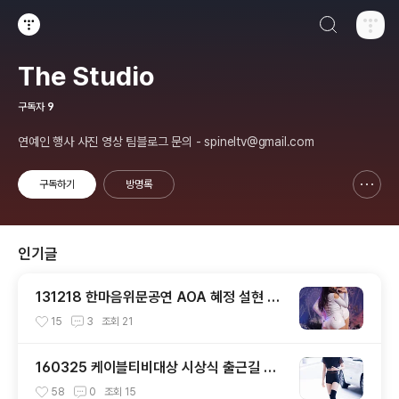
검색하기
티스토리
The Studio
구독자
9
연예인 행사 사진 영상 팀블로그 문의 - spineltv@gmail.com
구독하기
방명록
신고하기 레이어
열기
인기글
131218 한마음위문공연 AOA 혜정 설현 직
캠 by 스피넬
15
3
조회
21
160325 케이블티비대상 시상식 출근길 트
와이스 직찍 by 스피넬
58
0
조회
15