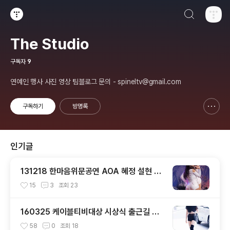
검색하기
티스토리
The Studio
구독자
9
연예인 행사 사진 영상 팀블로그 문의 - spineltv@gmail.com
구독하기
방명록
신고하기 레이어
열기
인기글
131218 한마음위문공연 AOA 혜정 설현 직
캠 by 스피넬
15
3
조회
23
160325 케이블티비대상 시상식 출근길 트
와이스 직찍 by 스피넬
58
0
조회
18