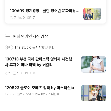
130609 청계광장 u클린 청소년 문화마당
걸스데이 직찍 by 아데스
7
0
조회
7
해외 연예인 사진 영상
분류 전체보기
주요 글 목록
The studio 공지사항입니다.
공지
130713 부천 국제 판타스틱 영화제 사전행
사 후지이 미나 직찍 by 버칼리
작성시간
1
1
2013. 7. 14.
120523 클로이 모레츠 입국 by 미스터신iu
글 내용
120523 클로이 모레츠 입국 by 미스터신iu
작성시간