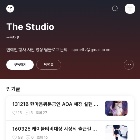
검색하기
티스토리
The Studio
구독자
9
연예인 행사 사진 영상 팀블로그 문의 - spineltv@gmail.com
구독하기
방명록
신고하기 레이어
열기
인기글
131218 한마음위문공연 AOA 혜정 설현 직
캠 by 스피넬
15
3
조회
27
160325 케이블티비대상 시상식 출근길 트
와이스 직찍 by 스피넬
58
0
조회
16