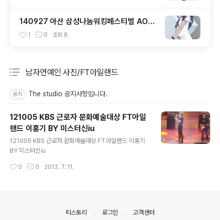
140927 아산 삼성나눔워킹페스티벌 AOA
설현 직캠
1
0
조회
8
남자연예인 사진/FT아일랜드
분류 전체보기
주요 글 목록
The studio 공지사항입니다.
공지
121005 KBS 근로자 문화예술대상 FT아일
랜드 이홍기 BY 미스터신iu
글 내용
121005 KBS 근로자 문화예술대상 FT아일랜드 이홍기
BY 미스터신iu
작성시간
0
0
2013. 7. 11.
의안내
티스토리
로그인
고객센터