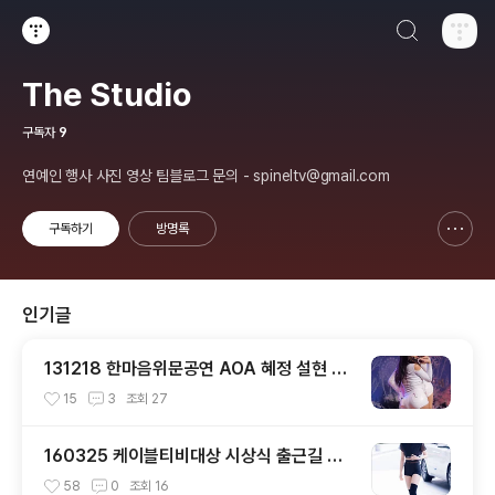
검색하기
티스토리
The Studio
구독자
9
연예인 행사 사진 영상 팀블로그 문의 - spineltv@gmail.com
구독하기
방명록
신고하기 레이어
열기
인기글
131218 한마음위문공연 AOA 혜정 설현 직
캠 by 스피넬
15
3
조회
27
160325 케이블티비대상 시상식 출근길 트
와이스 직찍 by 스피넬
58
0
조회
16