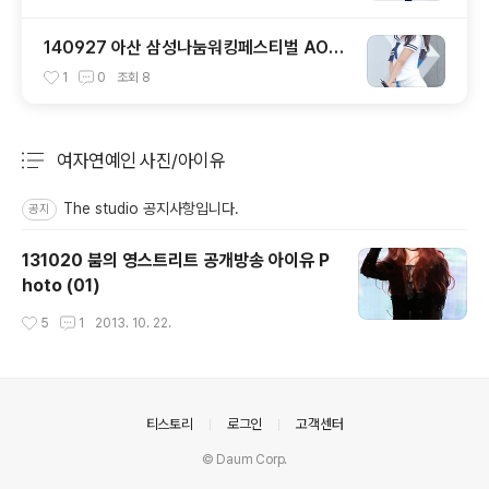
140927 아산 삼성나눔워킹페스티벌 AOA
설현 직캠
1
0
조회
8
여자연예인 사진/아이유
분류 전체보기
주요 글 목록
The studio 공지사항입니다.
공지
131020 붐의 영스트리트 공개방송 아이유 P
hoto (01)
작성시간
5
1
2013. 10. 22.
의안내
티스토리
로그인
고객센터
© Daum Corp.