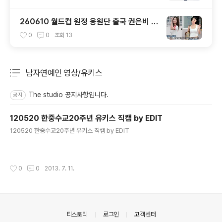
260610 월드컵 원정 응원단 출국 권은비 &
화사 직캠 by 스피넬
0
0
조회
13
남자연예인 영상/유키스
분류 전체보기
주요 글 목록
The studio 공지사항입니다.
공지
120520 한중수교20주년 유키스 직캠 by EDIT
글 내용
120520 한중수교20주년 유키스 직캠 by EDIT
작성시간
0
0
2013. 7. 11.
의안내
티스토리
로그인
고객센터