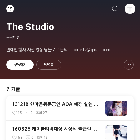
검색하기
티스토리
The Studio
구독자
9
연예인 행사 사진 영상 팀블로그 문의 - spineltv@gmail.com
구독하기
방명록
신고하기 레이어
열기
인기글
131218 한마음위문공연 AOA 혜정 설현 직
캠 by 스피넬
15
3
조회
27
160325 케이블티비대상 시상식 출근길 트
와이스 직찍 by 스피넬
58
0
조회
13