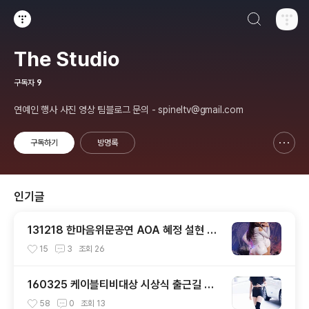
검색하기
티스토리
The Studio
구독자
9
연예인 행사 사진 영상 팀블로그 문의 - spineltv@gmail.com
구독하기
방명록
신고하기 레이어
열기
인기글
131218 한마음위문공연 AOA 혜정 설현 직
캠 by 스피넬
15
3
조회
26
160325 케이블티비대상 시상식 출근길 트
와이스 직찍 by 스피넬
58
0
조회
13