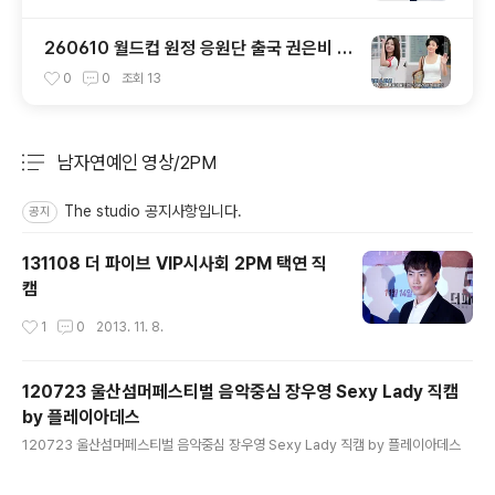
260610 월드컵 원정 응원단 출국 권은비 &
화사 직캠 by 스피넬
0
0
조회
13
남자연예인 영상/2PM
분류 전체보기
주요 글 목록
The studio 공지사항입니다.
공지
131108 더 파이브 VIP시사회 2PM 택연 직
캠
작성시간
1
0
2013. 11. 8.
120723 울산섬머페스티벌 음악중심 장우영 Sexy Lady 직캠
by 플레이아데스
글 내용
120723 울산섬머페스티벌 음악중심 장우영 Sexy Lady 직캠 by 플레이아데스
작성시간