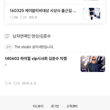
160325 케이블티비대상 시상식 출근길 트
와이스 직찍 by 스피넬
58
0
조회
12
남자연예인 영상/김준수
분류 전체보기
주요 글 목록
The studio 공지사항입니다.
공지
140602 하이힐 vip시사회 김준수 직캠
글 내용
>
작성시간
0
0
2014. 6. 3.
의안내
티스토리
로그인
고객센터