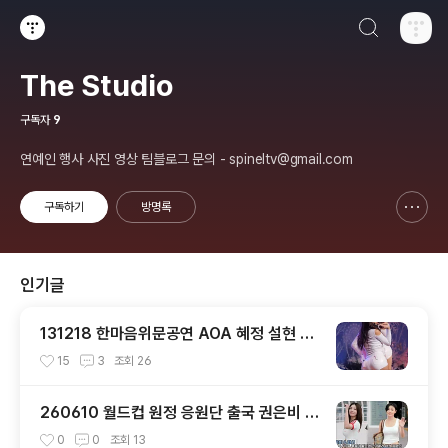
검색하기
티스토리
The Studio
구독자
9
연예인 행사 사진 영상 팀블로그 문의 - spineltv@gmail.com
구독하기
방명록
신고하기 레이어
열기
인기글
131218 한마음위문공연 AOA 혜정 설현 직
캠 by 스피넬
15
3
조회
26
260610 월드컵 원정 응원단 출국 권은비 &
화사 직캠 by 스피넬
0
0
조회
13