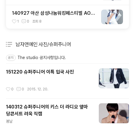
140927 아산 삼성나눔워킹페스티벌 AOA
설현 직캠
1
0
조회
8
남자연예인 사진/슈퍼주니어
분류 전체보기
주요 글 목록
The studio 공지사항입니다.
공지
151220 슈퍼주니어 이특 입국 사진
작성시간
0
0
2015. 12. 20.
140312 슈퍼주니어의 키스 더 라디오 앞마
당콘서트 려욱 직캠
글 내용
봄날
작성시간