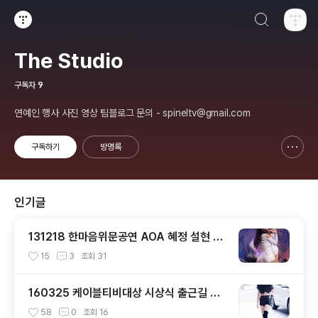
검색하기
티스토리
The Studio
구독자
9
연예인 행사 사진 영상 팀블로그 문의 - spineltv@gmail.com
구독하기
방명록
신고하기 레이어
열기
인기글
131218 한마음위문공연 AOA 혜정 설현 직
캠 by 스피넬
15
3
조회
31
160325 케이블티비대상 시상식 출근길 트
와이스 직찍 by 스피넬
58
0
조회
16