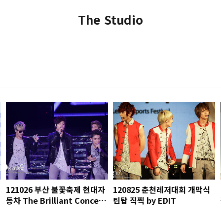
The Studio
121026 부산 불꽃축제 현대자
120825 춘천레저대회 개막식
동차 The Brilliant Concert
틴탑 직찍 by EDIT
틴탑 직찍 by 아데스