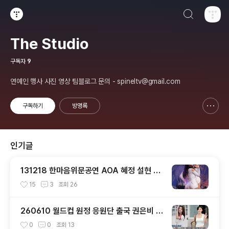
검색하기
티스토리
The Studio
구독자
9
연예인 행사 사진 영상 팀블로그 문의 - spineltv@gmail.com
구독하기
방명록
신고하기 레이어
열기
인기글
131218 한마음위문공연 AOA 혜정 설현 직
캠 by 스피넬
15
3
조회
26
260610 월드컵 원정 응원단 출국 권은비 &
화사 직캠 by 스피넬
0
0
조회
13