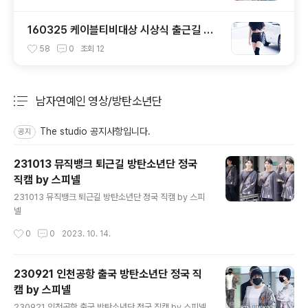
160325 케이블티비대상 시상식 출근길 트
와이스 직찍 by 스피넬
58
0
조회
12
남자연예인 영상/방탄소년단
분류 전체보기
주요 글 목록
The studio 공지사항입니다.
공지
231013 뮤직뱅크 퇴근길 방탄소년단 정국
직캠 by 스피넬
글 내용
231013 뮤직뱅크 퇴근길 방탄소년단 정국 직캠 by 스피
넬
작성시간
0
0
2023. 10. 14.
230921 인천공항 출국 방탄소년단 정국 직
캠 by 스피넬
글 내용
230921 인천공항 출국 방탄소년단 정국 직캠 by 스피넬