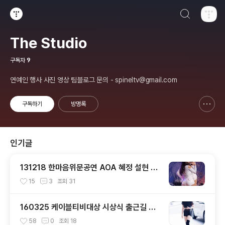
검색하기
티스토리
The Studio
구독자
9
연예인 행사 사진 영상 팀블로그 문의 - spineltv@gmail.com
구독하기
방명록
신고하기 레이어
열기
인기글
131218 한마음위문공연 AOA 혜정 설현 직
캠 by 스피넬
15
3
조회
31
160325 케이블티비대상 시상식 출근길 트
와이스 직찍 by 스피넬
58
0
조회
18