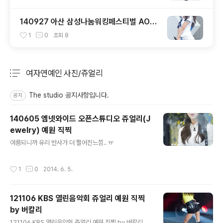
140927 아산 삼성나눔워킹페스티벌 AOA
설현 직캠
1
0
조회
8
여자연예인 사진/쥬얼리
분류 전체보기
주요 글 목록
The studio 공지사항입니다.
공지
140605 엠넷와이드 오픈스튜디오 쥬얼리(J
ewelry) 예원 직찍
글 내용
여름되니까 유리 반사가 더 쩔어진느낌.. ㅠ
작성시간
1
0
2014. 6. 5.
121106 KBS 열린음악회 쥬얼리 예원 직찍
by 버칼리
글 내용
121106 KBS 열린음악회 쥬얼리 예원 직찍 by 버칼리