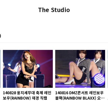
The Studio
)
140828 웅지세무대 축제 레인
140816 DMZ콘서트 레인보우
보우(RAINBOW) 재경 직캠
블랙(RAINBOW BLAXX) 오승
아 직캠