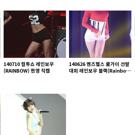
140710 컬투쇼 레인보우
140626 멘즈헬스 쿨가이 선발
(RAINBOW) 현영 직캠
대회 레인보우 블랙(Rainbow
Blaxx) 재경 직캠