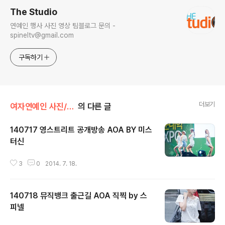
The Studio
연예인 행사 사진 영상 팀블로그 문의 -
spineltv@gmail.com
구독하기
더보기
여자연예인 사진/AOA
의 다른 글
140717 영스트리트 공개방송 AOA BY 미스
터신
글 내용
3
0
2014. 7. 18.
140718 뮤직뱅크 출근길 AOA 직찍 by 스
피넬
글 내용