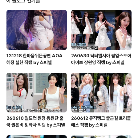
이 블로그 인기글
3a80%2fannounce&ws=http%3a%2f%2fremot
e.utorrent.com%2ftalon%2fseed%2f60962368
04%2fcontent%2f2
131218 한마음위문공연 AOA
260630 닥터엘시아 팝업스토어
혜정 설현 직캠 by 스피넬
아이브 장원영 직캠 by 스피넬
260610 월드컵 원정 응원단 출
260612 뮤직뱅크 출근길 트리플
국 권은비 & 화사 직캠 by 스피넬
에스 직캠 by 스피넬