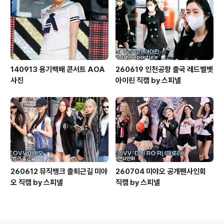
140913 용기백배 콘서트 AOA
260619 인천공항 출국 레드벨벳
사진
아이린 직캠 by 스피넬
260612 뮤직뱅크 출퇴근길 미야
260704 미야오 공개팬사인회
오 직캠 by 스피넬
직캠 by 스피넬