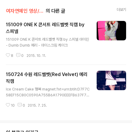
더보기
여자연예인 영상/레드벨벳
의 다른 글
151009 ONE K 콘서트 레드벨벳 직캠 by
스피넬
글 내용
151009 ONE K 콘서트 레드벨벳 직캠 by 스피넬 아이린
- Dumb Dumb 예리 - 아이스크림 케이크
8
0
2015. 10. 11.
150724 수원 레드벨벳(Red Velvet) 예리
직캠
글 내용
Ice Cream Cake 행복 magnet:?xt=urn:btih:D7F7C
58EF15C80C0590A755B6A1790EEEFB637F7&
dn=150724%20%eb%a0%88%eb%93%9c%e
10
0
2015. 7. 25.
b%b2%a8%eb%b2%b3%20%ec%98%88%e
b%a6%ac%20%ec%a7%81%ec%ba%a0%20b
y%20%ec%83%81%eb%af%b8&tr=udp%3a%2
f%2ftracker.openbittorrent.com%3a80%2fanno
unce&tr=udp%3a%2f%2ftracker.publicbt.com%