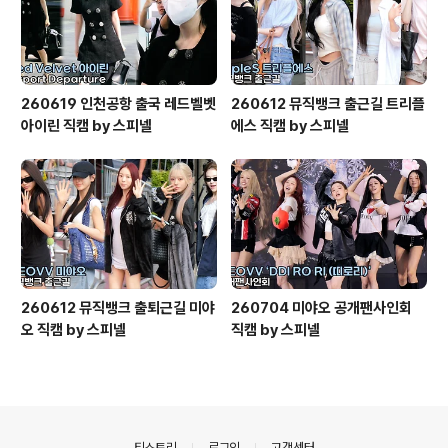
260619 인천공항 출국 레드벨벳
260612 뮤직뱅크 출근길 트리플
아이린 직캠 by 스피넬
에스 직캠 by 스피넬
260612 뮤직뱅크 출퇴근길 미야
260704 미야오 공개팬사인회
오 직캠 by 스피넬
직캠 by 스피넬
의안내
티스토리
로그인
고객센터