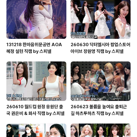
131218 한마음위문공연 AOA
260630 닥터엘시아 팝업스토어
혜정 설현 직캠 by 스피넬
아이브 장원영 직캠 by 스피넬
260610 월드컵 원정 응원단 출
260623 볼륨을 높여요 출퇴근
국 권은비 & 화사 직캠 by 스피넬
길 하츠투하츠 직캠 by 스피넬