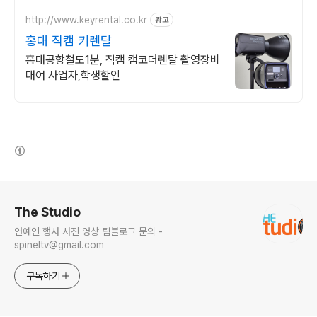
http://www.keyrental.co.kr
광고
홍대 직캠 키렌탈
홍대공항철도1분, 직캠 캠코더렌탈 촬영장비
대여 사업자,학생할인
(새창열림)
로그 정보
The Studio
연예인 행사 사진 영상 팀블로그 문의 -
spineltv@gmail.com
구독하기