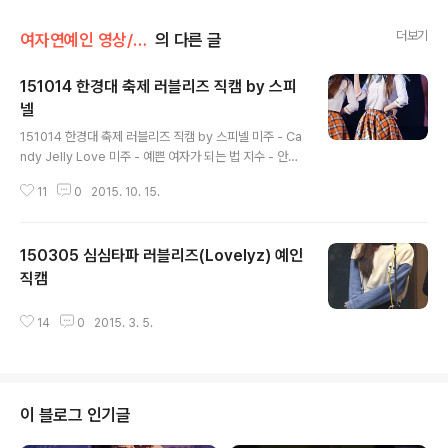
더보기
여자연예인 영상/러블리즈
의 다른 글
151014 한경대 축제 러블리즈 직캠 by 스피
넬
글 내용
151014 한경대 축제 러블리즈 직캠 by 스피넬 미주 - Ca
ndy Jelly Love 미주 - 예쁜 여자가 되는 법 지수 - 안녕
수정 - AH Choo
11
0
2015. 10. 15.
150305 심심타파 러블리즈(Lovelyz) 예인
직캠
글 내용
14
0
2015. 3. 5.
이 블로그 인기글