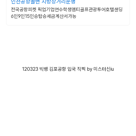
인천공항콜밴 지방장거리운행
전국공항피켓 픽업기업연수학생엠티골프관광투어호텔샌딩
6인9인15인승탑승세금계산서가능
120323 빅뱅 김포공항 입국 직찍 by 미스터신iu