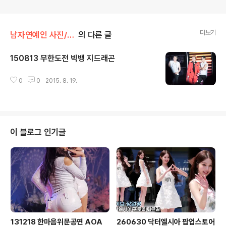
더보기
남자연예인 사진/빅뱅
의 다른 글
150813 무한도전 빅뱅 지드래곤
글 내용
0
0
2015. 8. 19.
이 블로그 인기글
131218 한마음위문공연 AOA
260630 닥터엘시아 팝업스토어