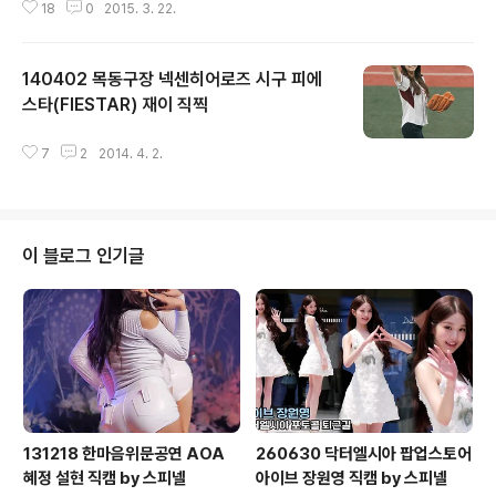
18
0
2015. 3. 22.
140402 목동구장 넥센히어로즈 시구 피에
스타(FIESTAR) 재이 직찍
글 내용
7
2
2014. 4. 2.
이 블로그 인기글
131218 한마음위문공연 AOA
260630 닥터엘시아 팝업스토어
혜정 설현 직캠 by 스피넬
아이브 장원영 직캠 by 스피넬