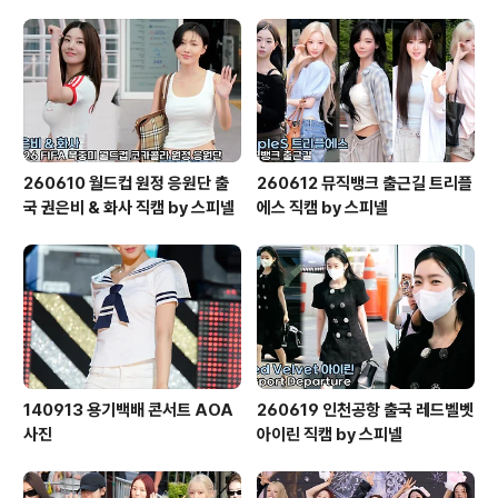
260610 월드컵 원정 응원단 출
260612 뮤직뱅크 출근길 트리플
국 권은비 & 화사 직캠 by 스피넬
에스 직캠 by 스피넬
140913 용기백배 콘서트 AOA
260619 인천공항 출국 레드벨벳
사진
아이린 직캠 by 스피넬