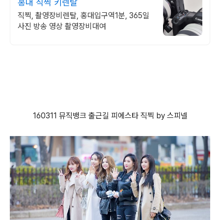
홍대 직찍 키렌탈
직찍, 촬영장비렌탈, 홍대입구역1분, 365일
사진 방송 영상 촬영장비대여
160311 뮤직뱅크 출근길 피에스타 직찍 by 스피넬