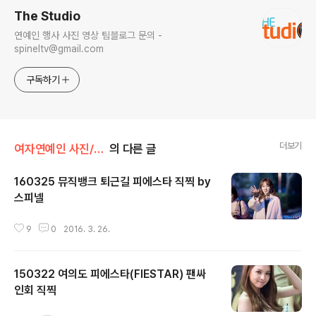
The Studio
연예인 행사 사진 영상 팀블로그 문의 -
spineltv@gmail.com
구독하기
더보기
여자연예인 사진/피에스타
의 다른 글
160325 뮤직뱅크 퇴근길 피에스타 직찍 by
스피넬
글 내용
9
0
2016. 3. 26.
150322 여의도 피에스타(FIESTAR) 팬싸
인회 직찍
글 내용