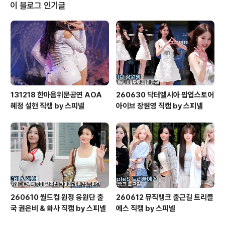
이 블로그 인기글
131218 한마음위문공연 AOA
260630 닥터엘시아 팝업스토어
혜정 설현 직캠 by 스피넬
아이브 장원영 직캠 by 스피넬
260610 월드컵 원정 응원단 출
260612 뮤직뱅크 출근길 트리플
국 권은비 & 화사 직캠 by 스피넬
에스 직캠 by 스피넬