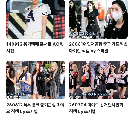
140913 용기백배 콘서트 AOA
260619 인천공항 출국 레드벨벳
사진
아이린 직캠 by 스피넬
260612 뮤직뱅크 출퇴근길 미야
260704 미야오 공개팬사인회
오 직캠 by 스피넬
직캠 by 스피넬