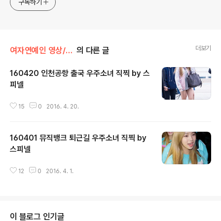
구독하기
더보기
여자연예인 영상/우주소녀
의 다른 글
160420 인천공항 출국 우주소녀 직찍 by 스
피넬
글 내용
15
0
2016. 4. 20.
160401 뮤직뱅크 퇴근길 우주소녀 직찍 by
스피넬
글 내용
12
0
2016. 4. 1.
이 블로그 인기글