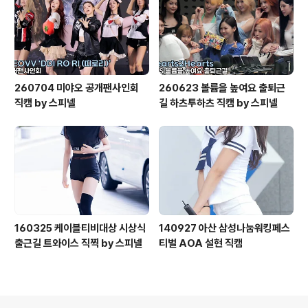
260704 미야오 공개팬사인회
260623 볼륨을 높여요 출퇴근
직캠 by 스피넬
길 하츠투하츠 직캠 by 스피넬
160325 케이블티비대상 시상식
140927 아산 삼성나눔워킹페스
출근길 트와이스 직찍 by 스피넬
티벌 AOA 설현 직캠