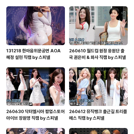
131218 한마음위문공연 AOA
260610 월드컵 원정 응원단 출
혜정 설현 직캠 by 스피넬
국 권은비 & 화사 직캠 by 스피넬
260630 닥터엘시아 팝업스토어
260612 뮤직뱅크 출근길 트리플
아이브 장원영 직캠 by 스피넬
에스 직캠 by 스피넬