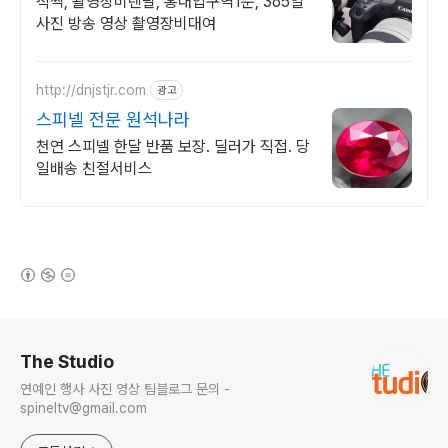
직찍, 촬영장비렌탈, 홍대입구역1분, 365일
사진 방송 영상 촬영장비대여
http://dnjstjr.com
광고
스피넬 전문 원석나라
천연 스피넬 한달 반품 보장. 딜러가 직접. 당
일배송 친절서비스
(새창열림)
로그 정보
The Studio
연예인 행사 사진 영상 팀블로그 문의 -
spineltv@gmail.com