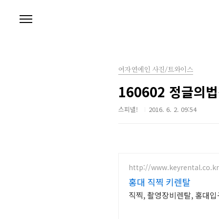
본문 바로가기
여자연예인 사진/트와이스
160602 정글의
스피넬!
2016. 6. 2. 09:54
http://www.keyrental.co.kr
홍대 직찍 키렌탈
직찍, 촬영장비렌탈, 홍대입