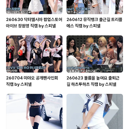
260630 닥터엘시아 팝업스토어
260612 뮤직뱅크 출근길 트리플
아이브 장원영 직캠 by 스피넬
에스 직캠 by 스피넬
260704 미야오 공개팬사인회
260623 볼륨을 높여요 출퇴근
직캠 by 스피넬
길 하츠투하츠 직캠 by 스피넬