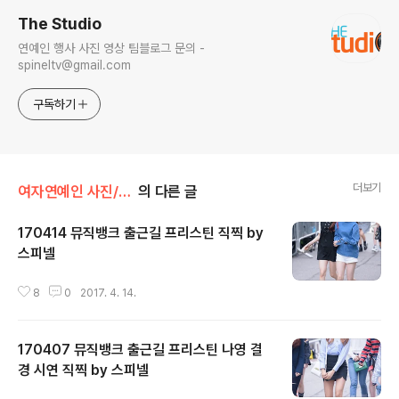
The Studio
연예인 행사 사진 영상 팀블로그 문의 -
spineltv@gmail.com
구독하기
더보기
여자연예인 사진/프리스틴
의 다른 글
170414 뮤직뱅크 출근길 프리스틴 직찍 by
스피넬
글 내용
8
0
2017. 4. 14.
170407 뮤직뱅크 출근길 프리스틴 나영 결
경 시연 직찍 by 스피넬
글 내용