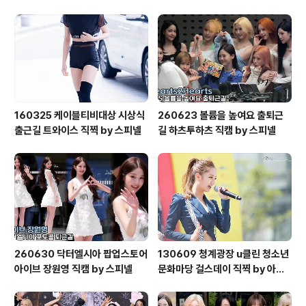
160325 케이블티비대상 시상식
260623 볼륨을 높여요 출퇴근
출근길 트와이스 직찍 by 스피넬
길 하츠투하츠 직캠 by 스피넬
260630 닥터엘시아 팝업스토어
130609 청계광장 u클린 청소년
아이브 장원영 직캠 by 스피넬
문화마당 걸스데이 직찍 by 아데
스