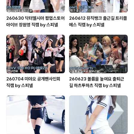
260630 닥터엘시아 팝업스토어
260612 뮤직뱅크 출근길 트리플
아이브 장원영 직캠 by 스피넬
에스 직캠 by 스피넬
260704 미야오 공개팬사인회
260623 볼륨을 높여요 출퇴근
직캠 by 스피넬
길 하츠투하츠 직캠 by 스피넬