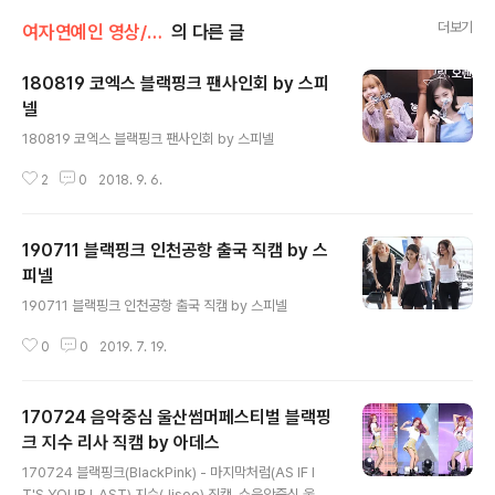
더보기
여자연예인 영상/블랙핑크
의 다른 글
180819 코엑스 블랙핑크 팬사인회 by 스피
넬
글 내용
180819 코엑스 블랙핑크 팬사인회 by 스피넬
2
0
2018. 9. 6.
190711 블랙핑크 인천공항 출국 직캠 by 스
피넬
글 내용
190711 블랙핑크 인천공항 출국 직캠 by 스피넬
0
0
2019. 7. 19.
170724 음악중심 울산썸머페스티벌 블랙핑
크 지수 리사 직캠 by 아데스
글 내용
170724 블랙핑크(BlackPink) - 마지막처럼(AS IF I
T'S YOUR LAST) 지수(Jisoo) 직캠_쇼음악중심 울산