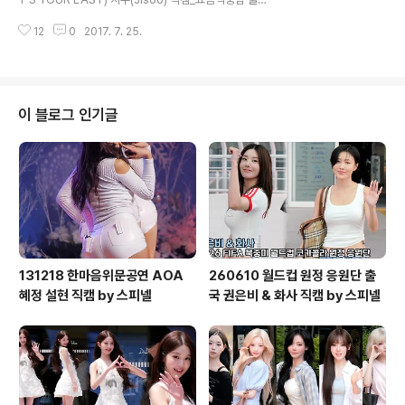
섬머페스티벌 by 아데스 170724 블랙핑크(BlackPink)
12
0
2017. 7. 25.
- 휘파람(WHISTLE) 리사(LISA) 직캠_쇼음악중심 울산
섬머페스티벌 by 아데스 170724 블랙핑크(BlackPink)
- 불장난(PLAYING WITH FIRE) 지수(Jisoo) 직캠_쇼
음악중심 울산섬머페스티벌 by 아데스
이 블로그 인기글
131218 한마음위문공연 AOA
260610 월드컵 원정 응원단 출
혜정 설현 직캠 by 스피넬
국 권은비 & 화사 직캠 by 스피넬