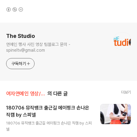
(새창열림)
로그 정보
The Studio
연예인 행사 사진 영상 팀블로그 문의 -
spineltv@gmail.com
구독하기
더보기
여자연예인 영상/에이핑크
의 다른 글
180706 뮤직뱅크 출근길 에이핑크 손나은
직캠 by 스피넬
글 내용
180706 뮤직뱅크 출근길 에이핑크 손나은 직캠 by 스피
넬