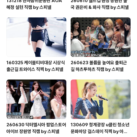
131218 한마음위문공연 AOA
260610 월드컵 원정 응원단 출
혜정 설현 직캠 by 스피넬
국 권은비 & 화사 직캠 by 스피넬
160325 케이블티비대상 시상식
260623 볼륨을 높여요 출퇴근
출근길 트와이스 직찍 by 스피넬
길 하츠투하츠 직캠 by 스피넬
260630 닥터엘시아 팝업스토어
130609 청계광장 u클린 청소년
아이브 장원영 직캠 by 스피넬
문화마당 걸스데이 직찍 by 아데