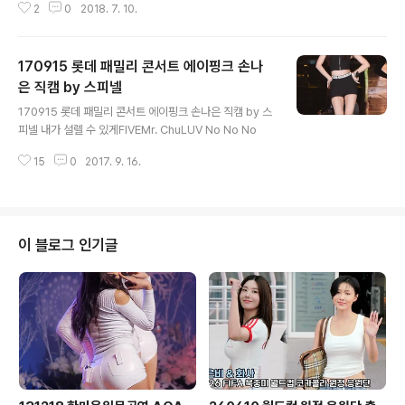
2
0
2018. 7. 10.
170915 롯데 패밀리 콘서트 에이핑크 손나
은 직캠 by 스피넬
글 내용
170915 롯데 패밀리 콘서트 에이핑크 손나은 직캠 by 스
피넬 내가 설렐 수 있게FIVEMr. ChuLUV No No No
15
0
2017. 9. 16.
이 블로그 인기글