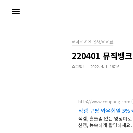
본문 바로가기
여자연예인 영상/아이브
220401 뮤직뱅
스피넬!
2022. 4. 1. 19:16
http://www.coupang.com
직캠 쿠팡 와우회원 5% 
직캠, 흔들림 없는 영상미로
션캠, 능숙하게 촬영하세요.