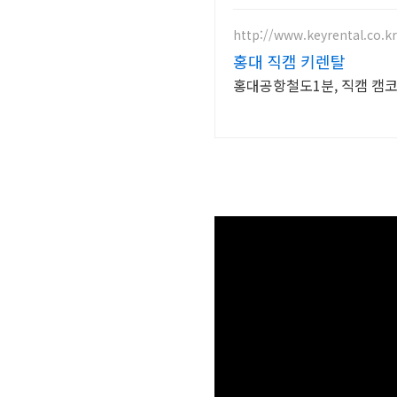
http://www.keyrental.co.kr
홍대 직캠 키렌탈
홍대공항철도1분, 직캠 캠