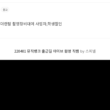
광고
코더렌탈 촬영장비대여 사업자,학생할인
220401 뮤직뱅크 출근길 아이브 원영 직캠
by 스피넬