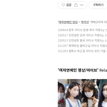
공감
구독하기
'
여자연예인 영상
>
아이브
' 카테고리의 다
220604 청주 아이브 원영 레이 직캠 by
220517 인천공항 입국 아이브 직캠 by 
220513 인천공항 출국 아이브 직캠 by 
211207 파워타임 출퇴근길 아이브 직캠 
211202 컬투쇼 퇴근길 아이브 유진 가을 
'여자연예인 영상/아이브'
Rela