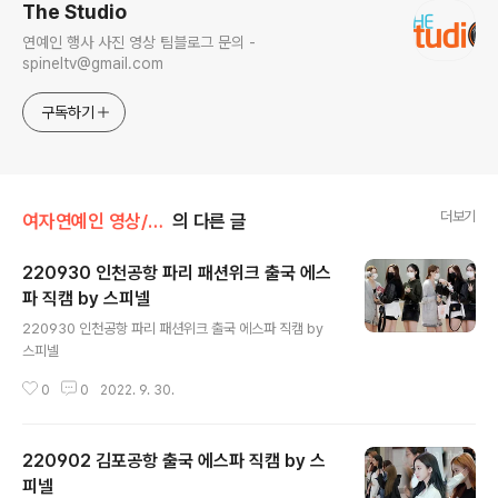
The Studio
연예인 행사 사진 영상 팀블로그 문의 -
spineltv@gmail.com
구독하기
더보기
여자연예인 영상/에스파
의 다른 글
220930 인천공항 파리 패션위크 출국 에스
파 직캠 by 스피넬
글 내용
220930 인천공항 파리 패션위크 출국 에스파 직캠 by
스피넬
0
0
2022. 9. 30.
220902 김포공항 출국 에스파 직캠 by 스
피넬
글 내용