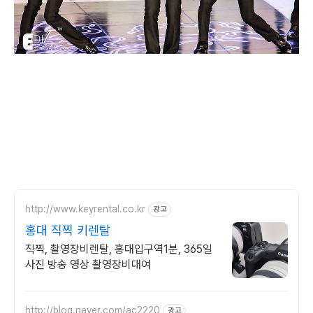
http://www.keyrental.co.kr
광고
홍대 직찍 키렌탈
직찍, 촬영장비렌탈, 홍대입구역1분, 365일
사진 방송 영상 촬영장비대여
http://blog.naver.com/ac2220
광고