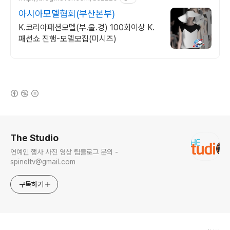
아시아모델협회(부산본부)
K.코리아패션모델(부.울.경) 100회이상 K.
패션쇼 진행-모델모집(미시즈)
(새창열림)
로그 정보
The Studio
연예인 행사 사진 영상 팀블로그 문의 -
spineltv@gmail.com
구독하기