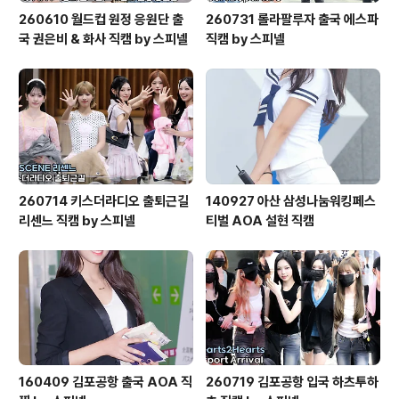
260610 월드컵 원정 응원단 출
260731 롤라팔루자 출국 에스파
국 권은비 & 화사 직캠 by 스피넬
직캠 by 스피넬
260714 키스더라디오 출퇴근길
140927 아산 삼성나눔워킹페스
리센느 직캠 by 스피넬
티벌 AOA 설현 직캠
160409 김포공항 출국 AOA 직
260719 김포공항 입국 하츠투하