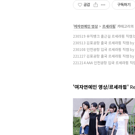
공감
구독하기
'
여자연예인 영상
>
르세라핌
' 카테고리의
230519 뮤직뱅크 출근길 르세라핌 직캠 
230513 김포공항 출국 르세라핌 직캠 b
230108 인천공항 입국 르세라핌 직캠 b
221227 김포공항 출국 르세라핌 직캠 b
221214 AAA 인천공항 입국 르세라핌 직
'여자연예인 영상/르세라핌'
Re