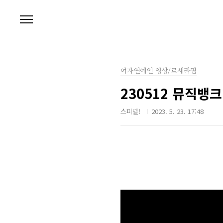
본문 바로가기
여자연예인 영상/르세라핌
230512 뮤직뱅
스피넬!
2023. 5. 23. 17:48