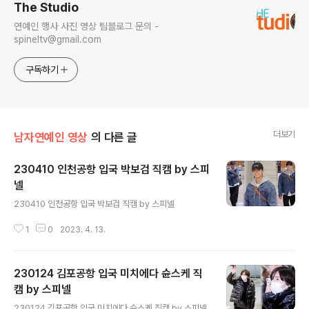
The Studio
연예인 행사 사진 영상 팀블로그 문의 -
spineltv@gmail.com
구독하기
더보기
남자연예인 영상
의 다른 글
230410 인천공항 입국 박보검 직캠 by 스피
넬
글 내용
230410 인천공항 입국 박보검 직캠 by 스피넬
1
0
2023. 4. 13.
230124 김포공항 입국 미치에다 슌스케 직
캠 by 스피넬
글 내용
230124 김포공항 입국 미치에다 슌스케 직캠 by 스피넬