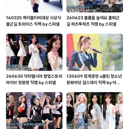
160325 케이블티비대상 시상식
260623 볼륨을 높여요 출퇴근
출근길 트와이스 직찍 by 스피넬
길 하츠투하츠 직캠 by 스피넬
260630 닥터엘시아 팝업스토어
130609 청계광장 u클린 청소년
아이브 장원영 직캠 by 스피넬
문화마당 걸스데이 직찍 by 아데
스