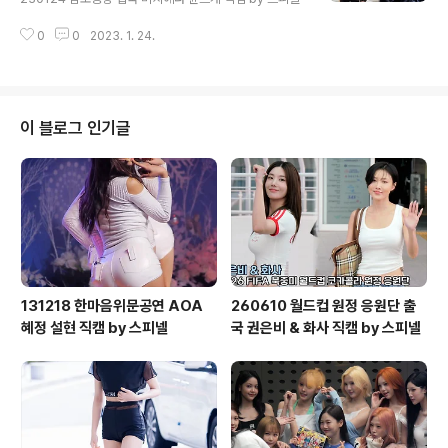
0
0
2023. 1. 24.
이 블로그 인기글
131218 한마음위문공연 AOA
260610 월드컵 원정 응원단 출
혜정 설현 직캠 by 스피넬
국 권은비 & 화사 직캠 by 스피넬