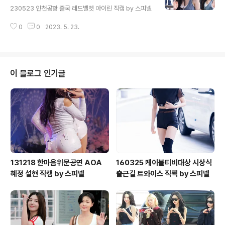
230523 인천공항 출국 레드벨벳 아이린 직캠 by 스피넬
0
0
2023. 5. 23.
이 블로그 인기글
131218 한마음위문공연 AOA
160325 케이블티비대상 시상식
혜정 설현 직캠 by 스피넬
출근길 트와이스 직찍 by 스피넬