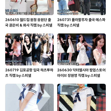
260610 월드컵 원정 응원단 출
260731 롤라팔루자 출국 에스파
국 권은비 & 화사 직캠 by 스피넬
직캠 by 스피넬
260719 김포공항 입국 하츠투하
260630 닥터엘시아 팝업스토어
츠 직캠 by 스피넬
아이브 장원영 직캠 by 스피넬