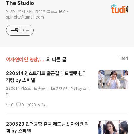
The Studio
연예인 행사 사진 영상 팀블로그 문의 -
spineltv@gmail.com
구독하기
더보기
여자연예인 영상/레드벨벳
의 다른 글
230614 영스트리트 출근길 레드벨벳 웬디
직캠 by 스피넬
글 내용
230614 영스트리트 출근길 레드벨벳 웬디 직캠 by 스피
넬
0
0
2023. 6. 14.
230523 인천공항 출국 레드벨벳 아이린 직
캠 by 스피넬
글 내용