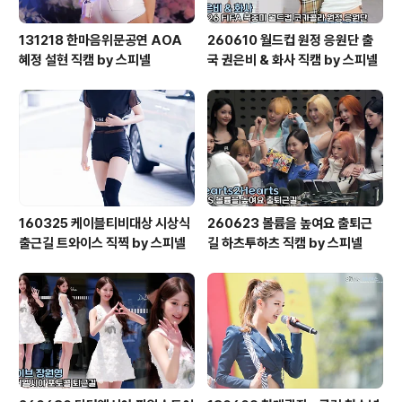
131218 한마음위문공연 AOA
260610 월드컵 원정 응원단 출
혜정 설현 직캠 by 스피넬
국 권은비 & 화사 직캠 by 스피넬
160325 케이블티비대상 시상식
260623 볼륨을 높여요 출퇴근
출근길 트와이스 직찍 by 스피넬
길 하츠투하츠 직캠 by 스피넬