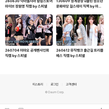
260630 닥터엘시아 팝업스토어
130609 청계광장 u클린 청소년
아이브 장원영 직캠 by 스피넬
문화마당 걸스데이 직찍 by 아데
스
260704 미야오 공개팬사인회
260612 뮤직뱅크 출근길 트리플
직캠 by 스피넬
에스 직캠 by 스피넬
의안내
티스토리
로그인
고객센터
© Daum Corp.