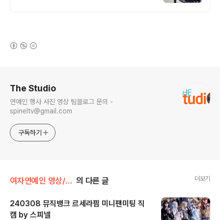
(새창열림)
로그 정보
The Studio
연예인 행사 사진 영상 팀블로그 문의 -
spineltv@gmail.com
구독하기
더보기
여자연예인 영상/르세라핌
의 다른 글
240308 뮤직뱅크 르세라핌 미니팬미팅 직
캠 by 스피넬
글 내용