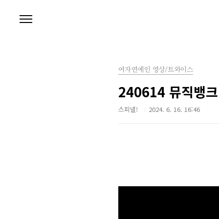
본문 바로가기
여자연예인 영상/트와이스
240614 뮤직뱅
스피넬!
2024. 6. 16. 16:46