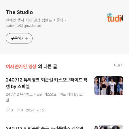
The Studio
연예인 행사 사진 영상 팀블로그 문의 -
spineltv@gmail.com
구독하기
더보기
여자연예인 영상
의 다른 글
240712 뮤직뱅크 퇴근길 키스오브라이프 직
캠 by 스피넬
글 내용
240712 뮤직뱅크 퇴근길 키스오브라이프 직캠 by 스피
넬
0
0
2024. 7. 16.
240712 인천공항 출국 트리플에스 김유연