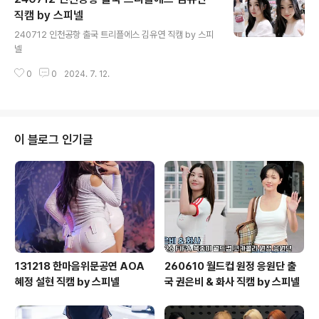
직캠 by 스피넬
글 내용
240712 인천공항 출국 트리플에스 김유연 직캠 by 스피
넬
0
0
2024. 7. 12.
이 블로그 인기글
131218 한마음위문공연 AOA
260610 월드컵 원정 응원단 출
혜정 설현 직캠 by 스피넬
국 권은비 & 화사 직캠 by 스피넬