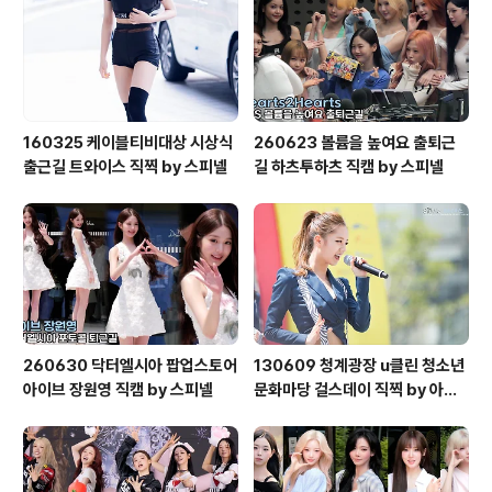
160325 케이블티비대상 시상식
260623 볼륨을 높여요 출퇴근
출근길 트와이스 직찍 by 스피넬
길 하츠투하츠 직캠 by 스피넬
260630 닥터엘시아 팝업스토어
130609 청계광장 u클린 청소년
아이브 장원영 직캠 by 스피넬
문화마당 걸스데이 직찍 by 아데
스