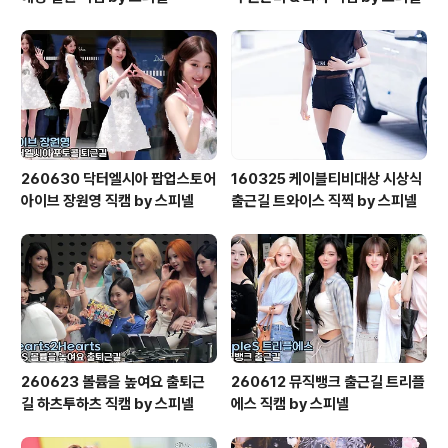
260630 닥터엘시아 팝업스토어
160325 케이블티비대상 시상식
아이브 장원영 직캠 by 스피넬
출근길 트와이스 직찍 by 스피넬
260623 볼륨을 높여요 출퇴근
260612 뮤직뱅크 출근길 트리플
길 하츠투하츠 직캠 by 스피넬
에스 직캠 by 스피넬