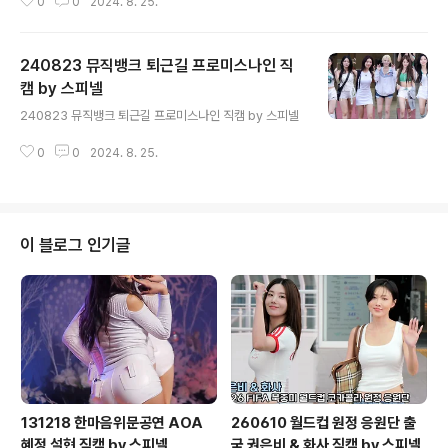
0
0
2024. 8. 25.
240823 뮤직뱅크 퇴근길 프로미스나인 직
캠 by 스피넬
글 내용
240823 뮤직뱅크 퇴근길 프로미스나인 직캠 by 스피넬
0
0
2024. 8. 25.
이 블로그 인기글
131218 한마음위문공연 AOA
260610 월드컵 원정 응원단 출
혜정 설현 직캠 by 스피넬
국 권은비 & 화사 직캠 by 스피넬