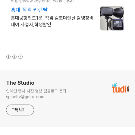
http://www.keyrental.co.kr
광고
홍대 직캠 키렌탈
홍대공항철도1분, 직캠 캠코더렌탈 촬영장비
대여 사업자,학생할인
(새창열림)
로그 정보
The Studio
연예인 행사 사진 영상 팀블로그 문의 -
spineltv@gmail.com
구독하기