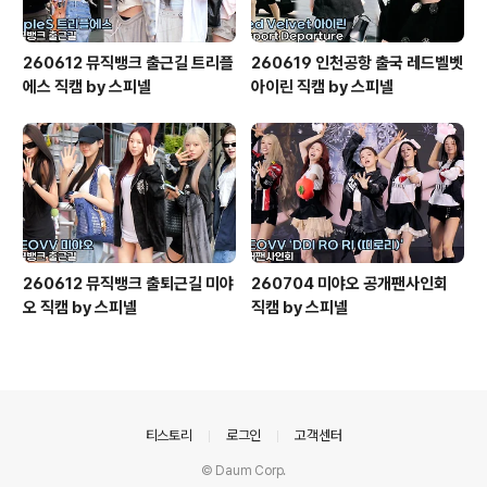
260612 뮤직뱅크 출근길 트리플
260619 인천공항 출국 레드벨벳
에스 직캠 by 스피넬
아이린 직캠 by 스피넬
260612 뮤직뱅크 출퇴근길 미야
260704 미야오 공개팬사인회
오 직캠 by 스피넬
직캠 by 스피넬
의안내
티스토리
로그인
고객센터
© Daum Corp.