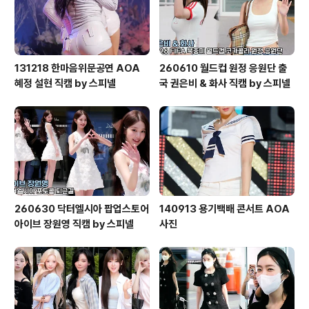
131218 한마음위문공연 AOA
260610 월드컵 원정 응원단 출
혜정 설현 직캠 by 스피넬
국 권은비 & 화사 직캠 by 스피넬
260630 닥터엘시아 팝업스토어
140913 용기백배 콘서트 AOA
아이브 장원영 직캠 by 스피넬
사진