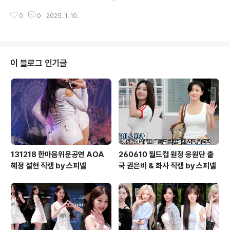
0
0
2025. 1. 10.
이 블로그 인기글
131218 한마음위문공연 AOA
260610 월드컵 원정 응원단 출
혜정 설현 직캠 by 스피넬
국 권은비 & 화사 직캠 by 스피넬