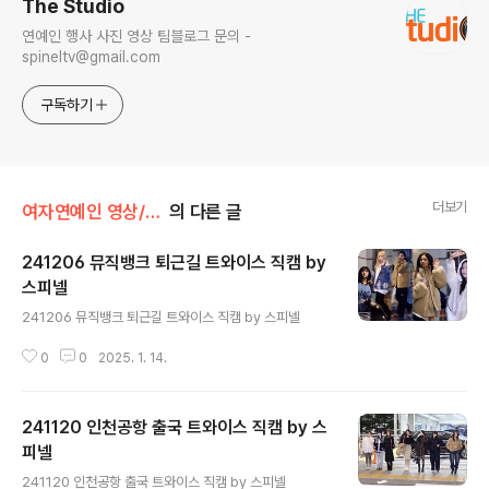
The Studio
연예인 행사 사진 영상 팀블로그 문의 -
spineltv@gmail.com
구독하기
더보기
여자연예인 영상/트와이스
의 다른 글
241206 뮤직뱅크 퇴근길 트와이스 직캠 by
스피넬
글 내용
241206 뮤직뱅크 퇴근길 트와이스 직캠 by 스피넬
0
0
2025. 1. 14.
241120 인천공항 출국 트와이스 직캠 by 스
피넬
글 내용
241120 인천공항 출국 트와이스 직캠 by 스피넬