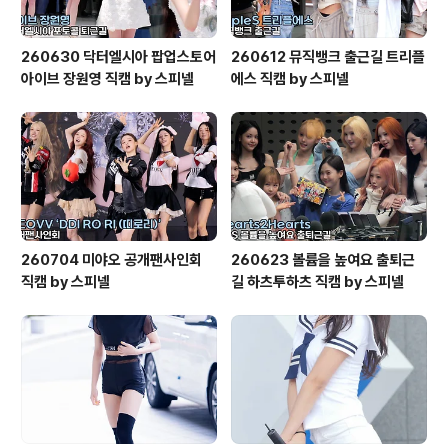
260630 닥터엘시아 팝업스토어
260612 뮤직뱅크 출근길 트리플
아이브 장원영 직캠 by 스피넬
에스 직캠 by 스피넬
260704 미야오 공개팬사인회
260623 볼륨을 높여요 출퇴근
직캠 by 스피넬
길 하츠투하츠 직캠 by 스피넬