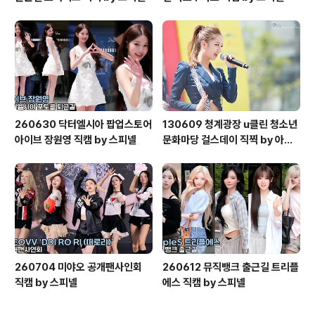
260630 닥터엘시아 팝업스토어
130609 청계광장 u클린 청소년
아이브 장원영 직캠 by 스피넬
문화마당 걸스데이 직찍 by 아데
스
260704 미야오 공개팬사인회
260612 뮤직뱅크 출근길 트리플
직캠 by 스피넬
에스 직캠 by 스피넬