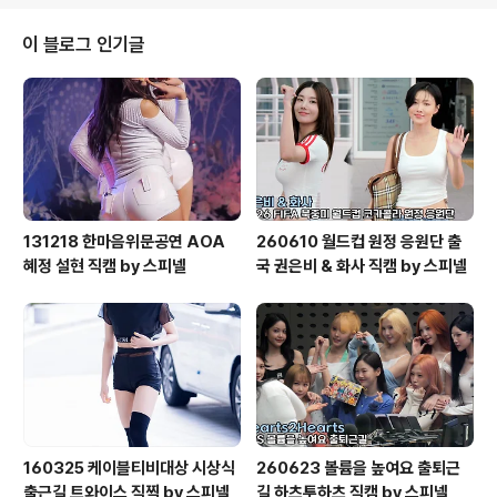
이 블로그 인기글
131218 한마음위문공연 AOA
260610 월드컵 원정 응원단 출
혜정 설현 직캠 by 스피넬
국 권은비 & 화사 직캠 by 스피넬
160325 케이블티비대상 시상식
260623 볼륨을 높여요 출퇴근
출근길 트와이스 직찍 by 스피넬
길 하츠투하츠 직캠 by 스피넬