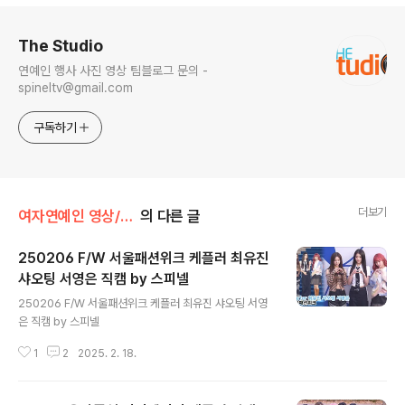
로그 정보
The Studio
연예인 행사 사진 영상 팀블로그 문의 -
spineltv@gmail.com
구독하기
더보기
여자연예인 영상/케플러
의 다른 글
250206 F/W 서울패션위크 케플러 최유진
샤오팅 서영은 직캠 by 스피넬
글 내용
250206 F/W 서울패션위크 케플러 최유진 샤오팅 서영
은 직캠 by 스피넬
1
2
2025. 2. 18.