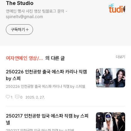
The Studio
연예인 행사 사진 영상 팀블로그 문의 -
spineltv@gmail.com
구독하기
더보기
여자연예인 영상/에스파
의 다른 글
250226 인천공항 출국 에스파 카리나 직캠
by 스피
글 내용
250226 인천공항 출국 에스파 카리나 직캠 by 스피넬
1
0
2025. 2. 27.
250217 인천공항 입국 에스파 직캠 by 스피
넬
글 내용
250217 인천공항 입국 에스파 직캠 by 스피넬