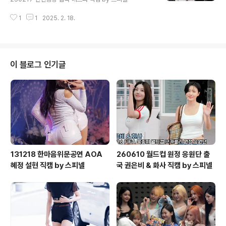
1
1
2025. 2. 18.
이 블로그 인기글
131218 한마음위문공연 AOA
260610 월드컵 원정 응원단 출
혜정 설현 직캠 by 스피넬
국 권은비 & 화사 직캠 by 스피넬