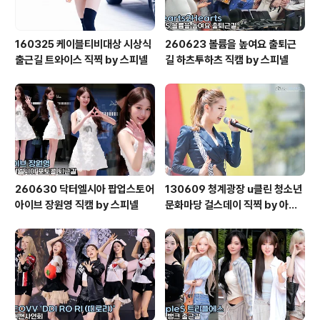
160325 케이블티비대상 시상식
260623 볼륨을 높여요 출퇴근
출근길 트와이스 직찍 by 스피넬
길 하츠투하츠 직캠 by 스피넬
260630 닥터엘시아 팝업스토어
130609 청계광장 u클린 청소년
아이브 장원영 직캠 by 스피넬
문화마당 걸스데이 직찍 by 아데
스