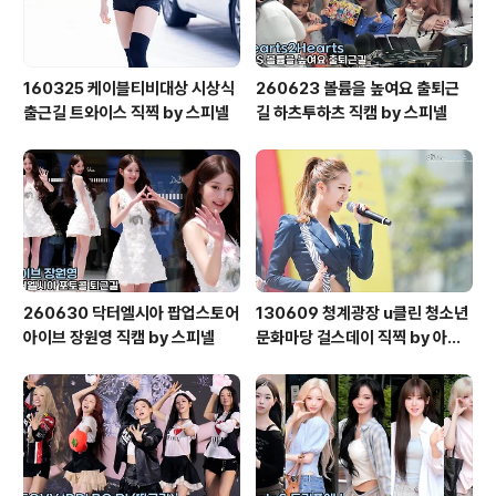
160325 케이블티비대상 시상식
260623 볼륨을 높여요 출퇴근
출근길 트와이스 직찍 by 스피넬
길 하츠투하츠 직캠 by 스피넬
260630 닥터엘시아 팝업스토어
130609 청계광장 u클린 청소년
아이브 장원영 직캠 by 스피넬
문화마당 걸스데이 직찍 by 아데
스