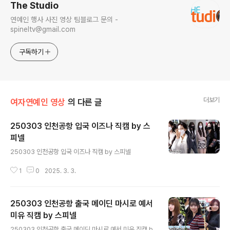
The Studio
연예인 행사 사진 영상 팀블로그 문의 -
spineltv@gmail.com
구독하기
더보기
여자연예인 영상
의 다른 글
250303 인천공항 입국 이즈나 직캠 by 스
피넬
글 내용
250303 인천공항 입국 이즈나 직캠 by 스피넬
1
0
2025. 3. 3.
250303 인천공항 출국 메이딘 마시로 예서
미유 직캠 by 스피넬
글 내용
250303 인천공항 출국 메이딘 마시로 예서 미유 직캠 b