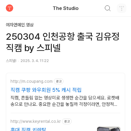
검색하기
The Studio
티스토리
여자연예인 영상
250304 인천공항 출국 김유정
직캠 by 스피넬
스피넬!
2025. 3. 4. 11:22
http://m.coupang.com
광고
직캠 쿠팡 와우회원 5% 캐시 적립
직캠, 흔들림 없는 영상미로 생생한 순간을 담으세요. 로켓배
송으로 만나요. 중요한 순간을 놓칠까 걱정이라면, 안정적인
액션캠, 능숙하게 촬영하세요.
http://www.keyrental.co.kr
광고
홍대 직캠 키렌탈