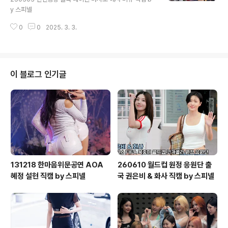
y 스피넬
0
0
2025. 3. 3.
이 블로그 인기글
131218 한마음위문공연 AOA
260610 월드컵 원정 응원단 출
혜정 설현 직캠 by 스피넬
국 권은비 & 화사 직캠 by 스피넬