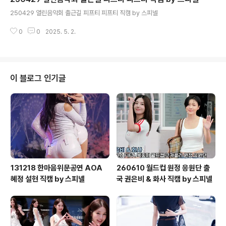
글 내용
250429 열린음악회 출근길 피프티 피프티 직캠 by 스피넬
0
0
2025. 5. 2.
이 블로그 인기글
131218 한마음위문공연 AOA
260610 월드컵 원정 응원단 출
혜정 설현 직캠 by 스피넬
국 권은비 & 화사 직캠 by 스피넬