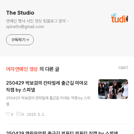
The Studio
연예인 행사 사진 영상 팀블로그 문의 -
spineltv@gmail.com
구독하기
더보기
여자연예인 영상
의 다른 글
250429 박보검의 칸타빌레 출근길 미야오
직캠 by 스피넬
글 내용
250429 박보검의 칸타빌레 출근길 미야오 직캠 by 스피
넬
0
0
2025. 5. 2.
250429 열린음악회 출근길 피프티 피프티 직캠 by 스피넬