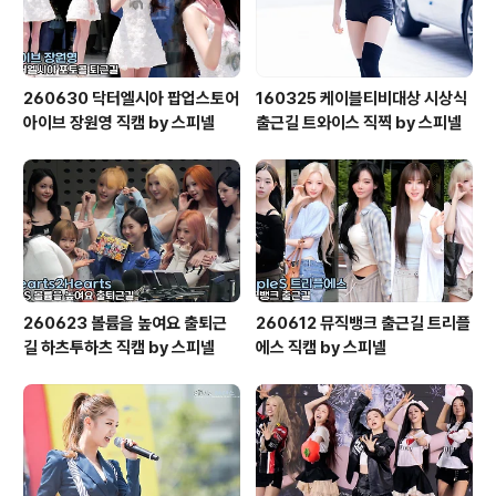
260630 닥터엘시아 팝업스토어
160325 케이블티비대상 시상식
아이브 장원영 직캠 by 스피넬
출근길 트와이스 직찍 by 스피넬
260623 볼륨을 높여요 출퇴근
260612 뮤직뱅크 출근길 트리플
길 하츠투하츠 직캠 by 스피넬
에스 직캠 by 스피넬