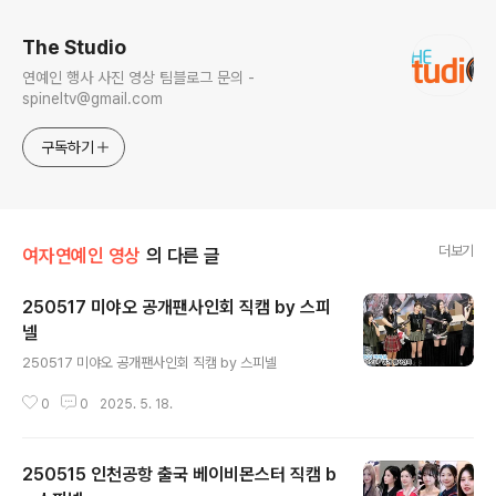
The Studio
연예인 행사 사진 영상 팀블로그 문의 -
spineltv@gmail.com
구독하기
더보기
여자연예인 영상
의 다른 글
250517 미야오 공개팬사인회 직캠 by 스피
넬
글 내용
250517 미야오 공개팬사인회 직캠 by 스피넬
0
0
2025. 5. 18.
250515 인천공항 출국 베이비몬스터 직캠 b