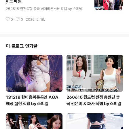
y 스피넬
글 내용
250515 인천공항 출국 베이비몬스터 직캠 by 스피넬
0
0
2025. 5. 18.
이 블로그 인기글
131218 한마음위문공연 AOA
260610 월드컵 원정 응원단 출
혜정 설현 직캠 by 스피넬
국 권은비 & 화사 직캠 by 스피넬