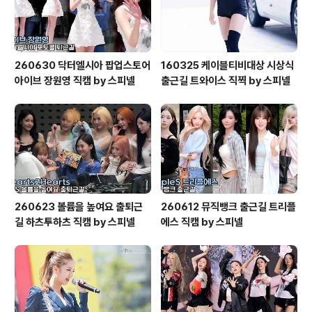
260630 닥터엘시아 팝업스토어
160325 케이블티비대상 시상식
아이브 장원영 직캠 by 스피넬
출근길 트와이스 직찍 by 스피넬
260623 볼륨을 높여요 출퇴근
260612 뮤직뱅크 출근길 트리플
길 하츠투하츠 직캠 by 스피넬
에스 직캠 by 스피넬