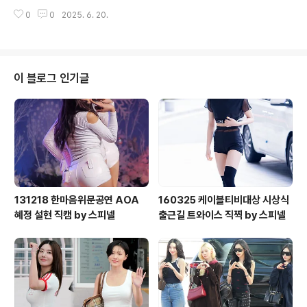
0
0
2025. 6. 20.
이 블로그 인기글
131218 한마음위문공연 AOA
160325 케이블티비대상 시상식
혜정 설현 직캠 by 스피넬
출근길 트와이스 직찍 by 스피넬