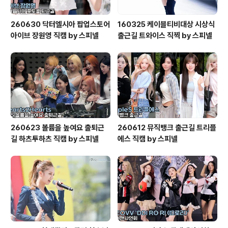
260630 닥터엘시아 팝업스토어
160325 케이블티비대상 시상식
아이브 장원영 직캠 by 스피넬
출근길 트와이스 직찍 by 스피넬
260623 볼륨을 높여요 출퇴근
260612 뮤직뱅크 출근길 트리플
길 하츠투하츠 직캠 by 스피넬
에스 직캠 by 스피넬