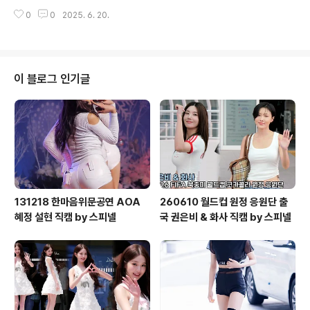
0
0
2025. 6. 20.
이 블로그 인기글
131218 한마음위문공연 AOA
260610 월드컵 원정 응원단 출
혜정 설현 직캠 by 스피넬
국 권은비 & 화사 직캠 by 스피넬